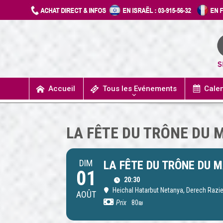
Accueil
Tous les Evénements
Cale
UN JOUR J’IRAIS A DETROIT
SPECTACLES / COMÉDIES MUSICALES
CONCERTS / MUSIQUE
THÉÂTRE / HUMOUR
LA FÊTE DU TRÔNE DU
DIM
LA FÊTE DU TRÔNE DU 
01
20:30
Heichal Hatarbut Netanya
, Derech Razie
AOÛT
Prix
80₪