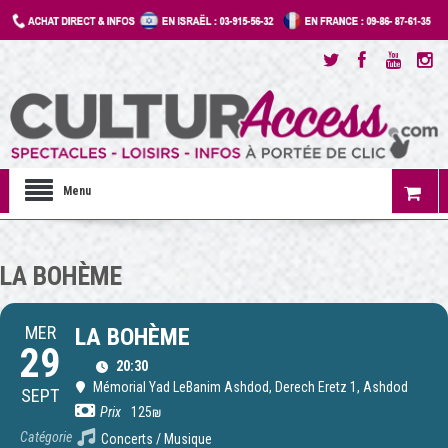
Menu
LA BOHÈME
MER
LA BOHÈME
29
20:30
Mémorial Yad LeBanim Ashdod
, Derech Eretz 1, Ashdod
SEPT
Prix
125₪
Catégorie
Concerts / Musique