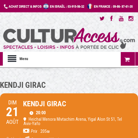
Menu
KENDJI GIRAC
DIM
KENDJI GIRAC
21
20:00
Heichal Menora Mivtachim Arena
, Yigal Alon St 51, Tel
AOÛT
Aviv-Yafo
Prix
205₪