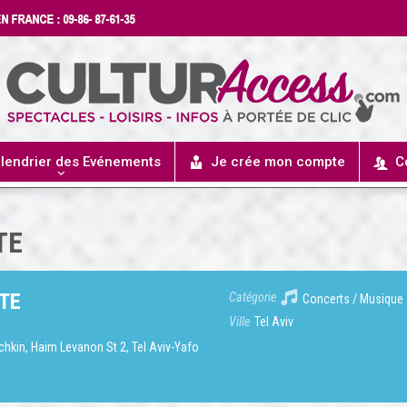
lendrier des Evénements
Je crée mon compte
C
TE
UTE
Catégorie
Concerts / Musique
Ville
Tel Aviv
chkin
, Haim Levanon St 2, Tel Aviv-Yafo