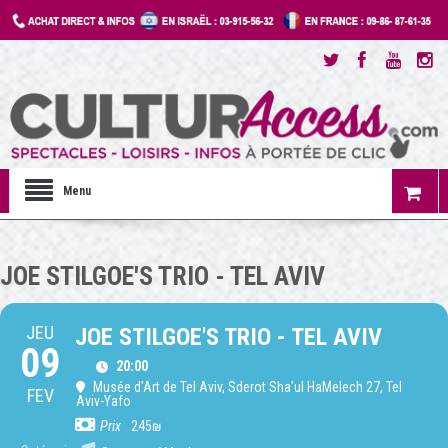
Menu
JOE STILGOE'S TRIO - TEL AVIV
JEU
JOE STILGOE'S TRIO - TEL AVIV
09
20:00
Musée d'Art de Tel Aviv
, Sderot Sha'ul HaMelech 27, Tel
FEV
Aviv-Yafo
Prix
245₪