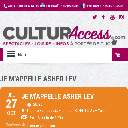
Menu
JE M'APPELLE ASHER LEV
JEU
JE M'APPELLE ASHER LEV
27
20:30
Théâtre Beit Lessin
, Frishman St 44, Tel Aviv-Yafo
OCT
Prix
A partir de 170₪
Catégorie
Théâtre / Humour