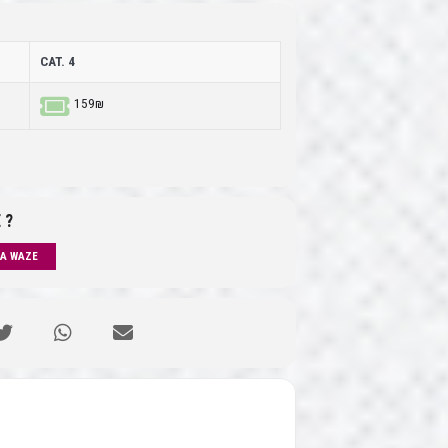
CAT. 4
159₪
 ?
IA WAZE