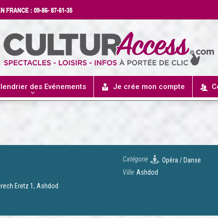
lendrier des Evénements
Je crée mon compte
C
Catégorie
Opéra / Danse
Ville
Ashdod
erech Eretz 1, Ashdod