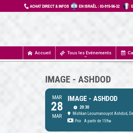
Accueil
Tous les Evénements
Ca
T
UN JOUR J’IRAIS A DETROIT
SPECTACLES / COMÉDIES MUSICALES
CONCERTS / MUSIQUE
THÉÂTRE / HUMOUR
IMAGE - ASHDOD
MAR
IMAGE - ASHDOD
28
20:30
Mishkan Leoumanouyot Ashdod
, D
MAR
Prix
A partir de 159₪