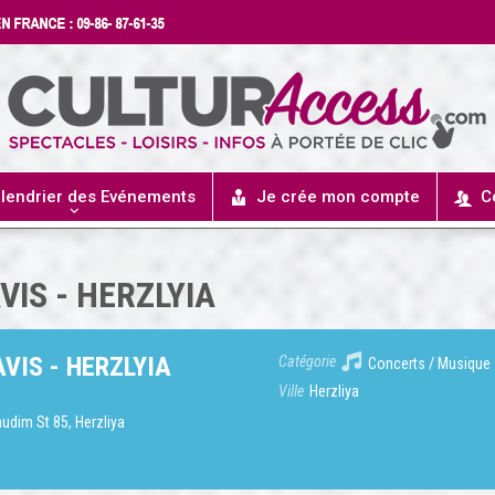
lendrier des Evénements
Je crée mon compte
C
IS - HERZLYIA
VIS - HERZLYIA
Catégorie
Concerts / Musique
Ville
Herzliya
udim St 85, Herzliya