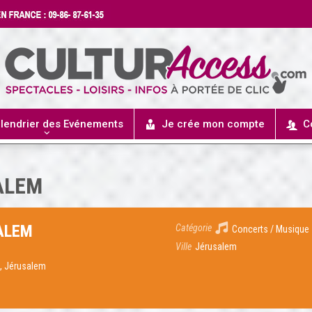
lendrier des Evénements
Je crée mon compte
C
ALEM
ALEM
Catégorie
Concerts / Musique
Ville
Jérusalem
, Jérusalem