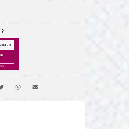
 ?
ANDARD
0₪
LUS