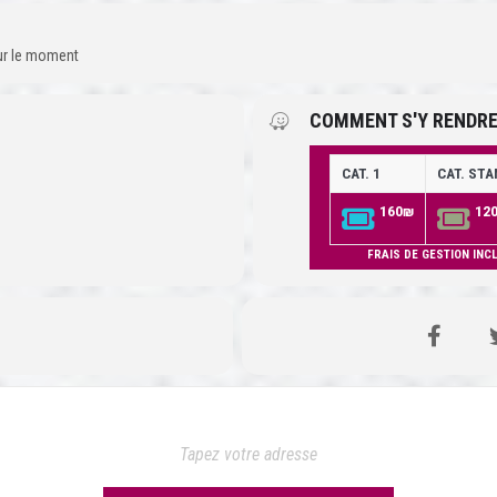
our le moment
COMMENT S'Y RENDRE
CAT. 1
CAT. ST
160₪
12
FRAIS DE GESTION INC