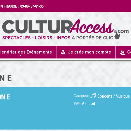
lendrier des Evénements
Je crée mon compte
C
N E
ON E
Catégorie
Concerts / Musique
Ville
Ashdod
d