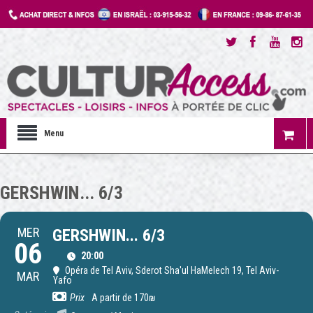
Menu
GERSHWIN... 6/3
MER
GERSHWIN... 6/3
06
20:00
Opéra de Tel Aviv
, Sderot Sha'ul HaMelech 19, Tel Aviv-
MAR
Yafo
Prix
A partir de 170₪