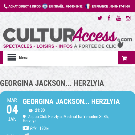
Menu
GEORGINA JACKSON... HERZLYIA
MAR
GEORGINA JACKSON... HERZLYIA
04
21:30
Zappa Club Herzlyia
, Medinat ha-Yehudim St 85,
JAN
Herzliya
Prix
180₪