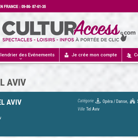
lendrier des Evénements
Je crée mon compte
C
L AVIV
EL AVIV
Catégorie
Opéra / Danse,
Ville
Tel Aviv
v