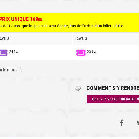
PRIX UNIQUE 169₪
de 12 ans, quelle que soit la catégorie, lors de l'achat d'un billet adulte.
CAT. 2
CAT. 3
249₪
239₪
our le moment
COMMENT S'Y RENDRE
OBTENEZ VOTRE ITINÉRAIRE V