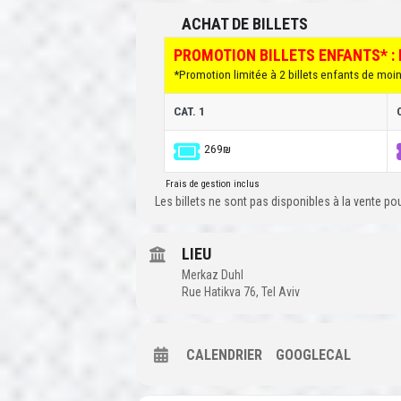
ACHAT DE BILLETS
PROMOTION BILLETS ENFANTS* : 
*Promotion limitée à 2 billets enfants de moins 
CAT. 1
269₪
Frais de gestion inclus
Les billets ne sont pas disponibles à la vente p
LIEU
Merkaz Duhl
Rue Hatikva 76, Tel Aviv
CALENDRIER
GOOGLECAL