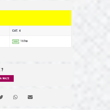
CAT. 4
169₪
 ?
IA WAZE