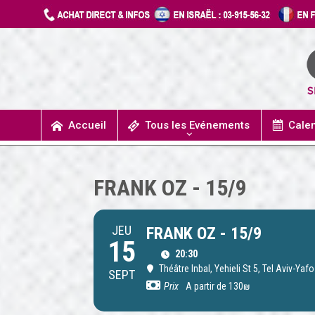
Accueil
Tous les Evénements
Cale
UN JOUR J’IRAIS A DETROIT
SPECTACLES / COMÉDIES MUSICALES
CONCERTS / MUSIQUE
THÉÂTRE / HUMOUR
FRANK OZ - 15/9
JEU
FRANK OZ - 15/9
15
20:30
Théâtre Inbal
, Yehieli St 5, Tel Aviv-Yafo
SEPT
Prix
A partir de 130₪