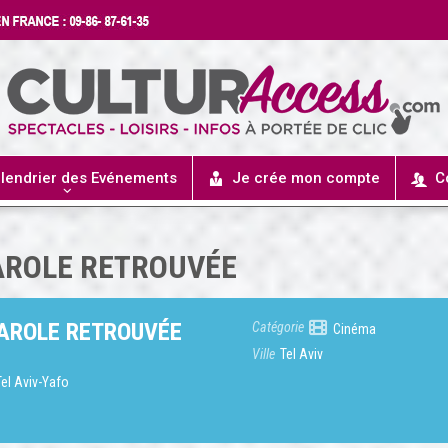
lendrier des Evénements
Je crée mon compte
C
PAROLE RETROUVÉE
PAROLE RETROUVÉE
Catégorie
Cinéma
Ville
Tel Aviv
Tel Aviv-Yafo