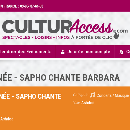
lendrier des Evénements
Je crée mon compte
C
NÉE - SAPHO CHANTE BARBARA
NÉE - SAPHO CHANTE
Catégorie
Concerts / Musique
Ville
Ashdod
, Ashdod