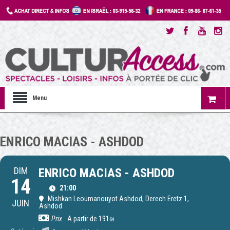
Menu
ENRICO MACIAS - ASHDOD
DIM
ENRICO MACIAS - ASHDOD
14
21:00
Mishkan Leoumanouyot Ashdod
, Derech Eretz 1,
JUIN
Ashdod
Prix
A partir de 191₪