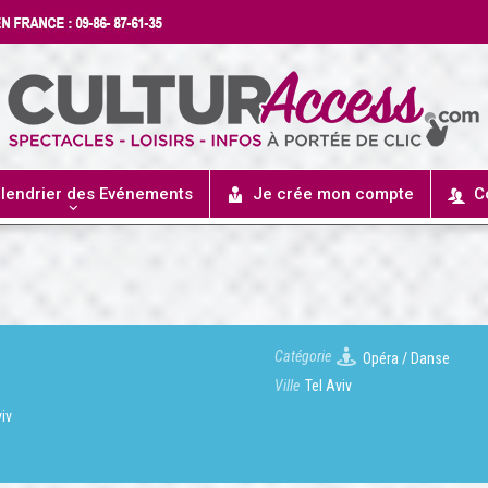
lendrier des Evénements
Je crée mon compte
C
Catégorie
Opéra / Danse
Ville
Tel Aviv
viv