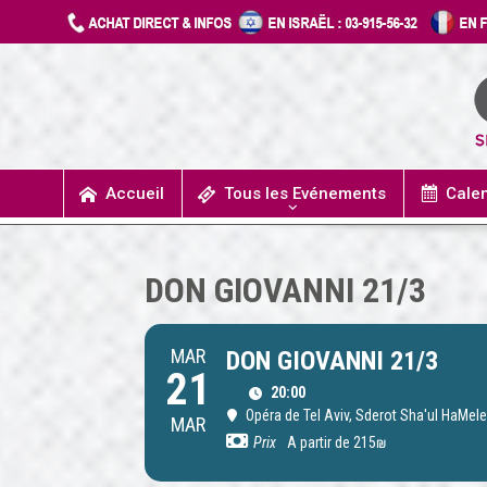
Accueil
Tous les Evénements
Cale
UN JOUR J’IRAIS A DETROIT
SPECTACLES / COMÉDIES MUSICALES
CONCERTS / MUSIQUE
THÉÂTRE / HUMOUR
DON GIOVANNI 21/3
MAR
DON GIOVANNI 21/3
21
20:00
Opéra de Tel Aviv
, Sderot Sha'ul HaMele
MAR
Prix
A partir de 215₪