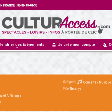
lendrier des Evénements
Je crée mon compte
C
Catégorie
Concerts / Musique
Ville
Netanya
aziel 4, Netanya
)