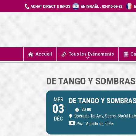
Accueil
Tous les Evénements
Ca
T
UN JOUR J’IRAIS A DETROIT
SPECTACLES / COMÉDIES MUSICALES
CONCERTS / MUSIQUE
THÉÂTRE / HUMOUR
DE TANGO Y SOMBRAS 
MER
DE TANGO Y SOMBRAS 
03
20:00
Opéra de Tel Aviv
, Sderot Sha'ul HaM
DÉC
Prix
A partir de 209₪