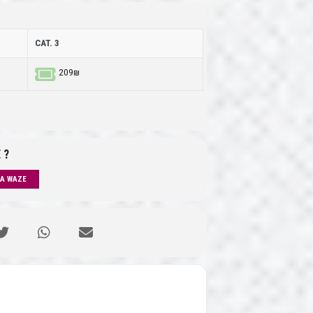
CAT. 3
209₪
 ?
IA WAZE