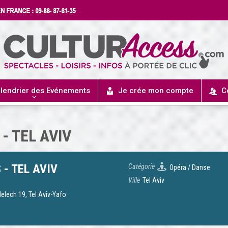
lendrier des Evénements
Je crée mon compte
C
- TEL AVIV
- TEL AVIV
Catégorie
Opéra / Danse
Ville
Tel Aviv
elech 19, Tel Aviv-Yafo