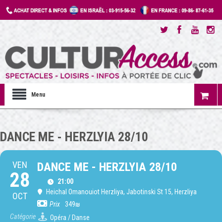
Menu
DANCE ME - HERZLYIA 28/10
VEN
DANCE ME - HERZLYIA 28/10
28
21:00
Heichal Omanouiot Herzliya
, Jabotinski St 15, Herzliya
OCT
Prix
349₪
Catégorie
Opéra / Danse