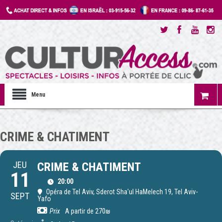
Menu
CRIME & CHATIMENT
JEU
CRIME & CHATIMENT
11
20:00
Opéra de Tel Aviv
, Sderot Sha'ul HaMelech 19, Tel Aviv-
SEPT
Yafo
Prix
A partir de 270₪