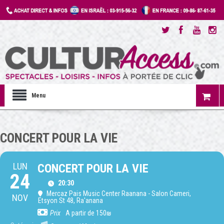
Menu
CONCERT POUR LA VIE
LUN
CONCERT POUR LA VIE
24
20:30
Mercaz Pais Music Center Raanana - Salon Cameri
,
NOV
Etsyon St 48, Ra'anana
Prix
A partir de 150₪