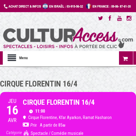
Menu
CIRQUE FLORENTIN 16/4
JEU
CIRQUE FLORENTIN 16/4
16
11:00
Cirque Florentine
, Kfar Ayarkon, Ramat Hasharon
AVR
Prix
A partir de 85₪
Catégorie
Spectacle / Comédie musicale