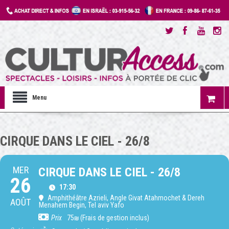
Menu
CIRQUE DANS LE CIEL - 26/8
MER
CIRQUE DANS LE CIEL - 26/8
26
17:30
Amphithéâtre Azrieli
, Angle Givat Atahmochet & Dereh
AOÛT
Menahem Begin, Tel aviv Yafo
Prix
75₪ (Frais de gestion inclus)