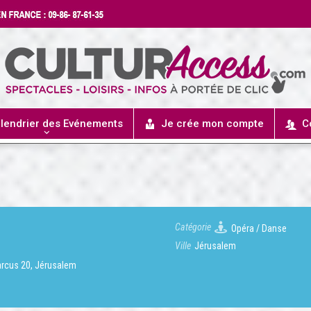
lendrier des Evénements
Je crée mon compte
C
Catégorie
Opéra / Danse
Ville
Jérusalem
arcus 20, Jérusalem