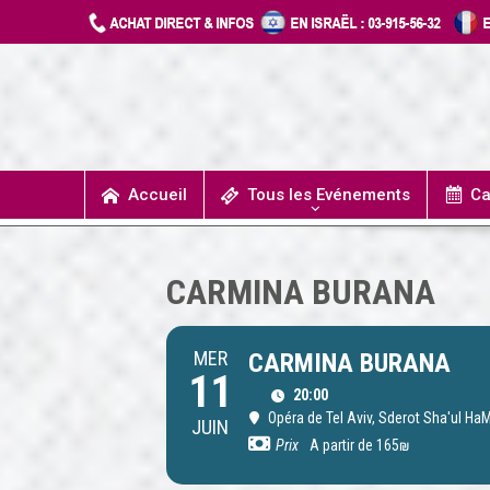
Accueil
Tous les Evénements
Ca
T
UN JOUR J’IRAIS A DETROIT
SPECTACLES / COMÉDIES MUSICALES
CONCERTS / MUSIQUE
THÉÂTRE / HUMOUR
CARMINA BURANA
MER
CARMINA BURANA
11
20:00
Opéra de Tel Aviv
, Sderot Sha'ul HaM
JUIN
Prix
A partir de 165₪