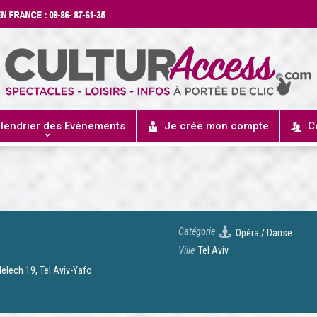
lendrier des Evénements
Je crée mon compte
C
Catégorie
Opéra / Danse
Ville
Tel Aviv
elech 19, Tel Aviv-Yafo