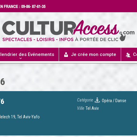
lendrier des Evénements
Je crée mon compte
C
6
/6
Catégorie
Opéra / Danse
Ville
Tel Aviv
elech 19, Tel Aviv-Yafo