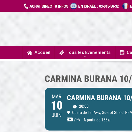
Accueil
Tous les Evénements
Ca
T
UN JOUR J’IRAIS A DETROIT
SPECTACLES / COMÉDIES MUSICALES
CONCERTS / MUSIQUE
THÉÂTRE / HUMOUR
CARMINA BURANA 10/
MAR
CARMINA BURANA 10
10
20:00
Opéra de Tel Aviv
, Sderot Sha'ul HaM
JUIN
Prix
A partir de 165₪