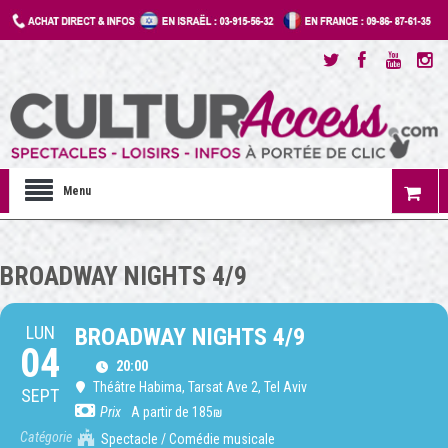
Menu
BROADWAY NIGHTS 4/9
LUN
BROADWAY NIGHTS 4/9
04
20:00
Théâtre Habima
, Tarsat Ave 2, Tel Aviv
SEPT
Prix
A partir de 185₪
Catégorie
Spectacle / Comédie musicale