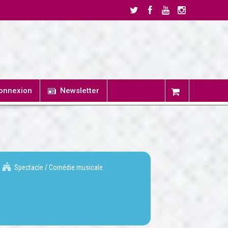
onnexion
Newsletter
Spectacle / Comédie musicale