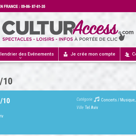
lendrier des Evénements
Je crée mon compte
C
/10
/10
Catégorie
Concerts / Musique,
Ville
Tel Aviv
viv