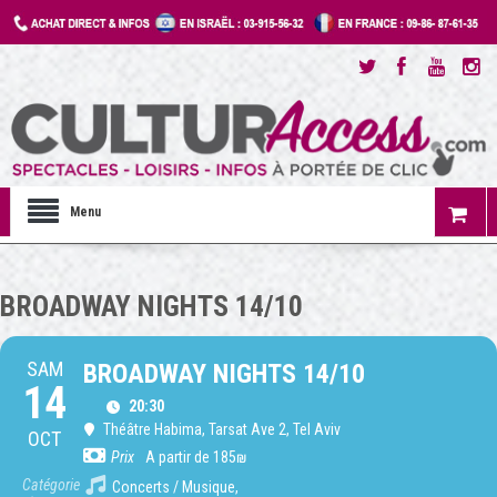
Menu
BROADWAY NIGHTS 14/10
SAM
BROADWAY NIGHTS 14/10
14
20:30
Théâtre Habima
, Tarsat Ave 2, Tel Aviv
OCT
Prix
A partir de 185₪
Catégorie
Concerts / Musique,