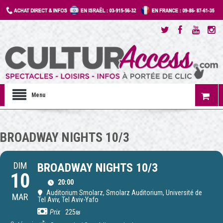
Menu
BROADWAY NIGHTS 10/3
DIM
BROADWAY NIGHTS 10/3
10
20:00
Auditorium Smolarz
, Smolarz Auditorium, Université de
MAR
Tel Aviv, Tel Aviv-Yafo
Prix
225₪