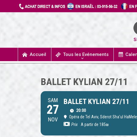
Accueil
Tous les Evénements
Cale
UN JOUR J’IRAIS A DETROIT
SPECTACLES / COMÉDIES MUSICALES
CONCERTS / MUSIQUE
THÉÂTRE / HUMOUR
BALLET KYLIAN 27/11
SAM
BALLET KYLIAN 27/11
27
20:00
Opéra de Tel Aviv
, Sderot Sha'ul HaMele
NOV
Prix
A partir de 185₪