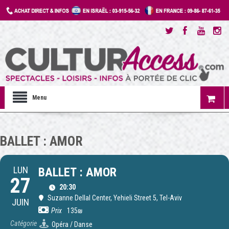
Menu
BALLET : AMOR
LUN
BALLET : AMOR
27
20:30
Suzanne Dellal Center
, Yehieli Street 5, Tel-Aviv
JUIN
Prix
135₪
Catégorie
Opéra / Danse