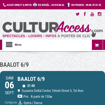
Menu
BAALOT 6/9
SAM
BAALOT 6/9
06
21:00
Suzanne Dellal Center
, Yehieli Street 5, Tel-Aviv
SEPT
Prix
A partir de 150₪
Catégorie
Opéra / Danse