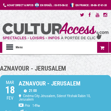
Menu
AZNAVOUR - JERUSALEM
MAR
AZNAVOUR - JERUSALEM
18
21:00
Cinéma City Jérusalem
, Sderot Yitshak Rabin 10,
FEV
Jerusalem
Prix
149₪