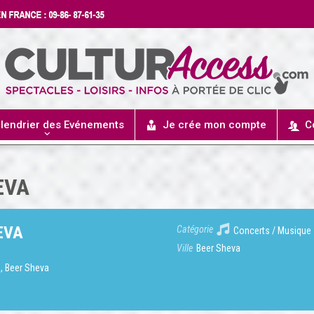
lendrier des Evénements
Je crée mon compte
C
EVA
EVA
Catégorie
Concerts / Musique
Ville
Beer Sheva
1, Beer Sheva