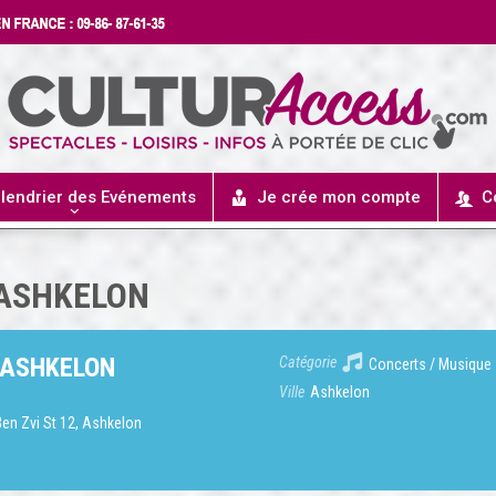
lendrier des Evénements
Je crée mon compte
C
 ASHKELON
 ASHKELON
Catégorie
Concerts / Musique
Ville
Ashkelon
 Ben Zvi St 12, Ashkelon