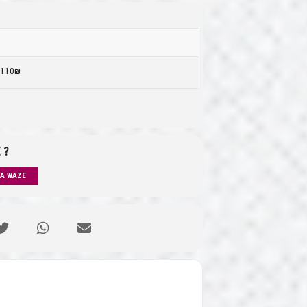
3
110₪
 ?
IA WAZE