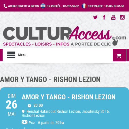
Menu
AMOR Y TANGO - RISHON LEZION
DIM
AMOR Y TANGO - RISHON LEZION
26
20:00
Heichal Hatarbout Rishon Lezion
, Jabotinsky St 16,
MAI
Rishon Lezion
Prix
A partir de 209₪