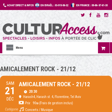
Menu
AMICALEMENT ROCK - 21/12
SAM
AMICALEMENT ROCK - 21/12
21
20:30
Harash4
, Harash st. 4, Florentine, Tel Aviv
DÉC
Prix
90₪ (Frais de gestion inclus)
Catégorie
Concerts / Musique