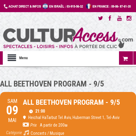
Menu
ALL BEETHOVEN PROGRAM - 9/5
SAM
ALL BEETHOVEN PROGRAM - 9/5
09
21:00
Heichal HaTarbut Tel Aviv
, Huberman Street 1, Tel-Aviv
MAI
Prix
A partir de 200₪
Catégorie
Concerts / Musique