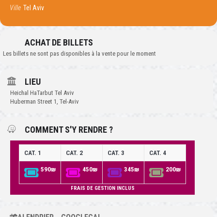
Ville
Tel Aviv
ACHAT DE BILLETS
Les billets ne sont pas disponibles à la vente pour le moment
LIEU
Heichal HaTarbut Tel Aviv
Huberman Street 1, Tel-Aviv
COMMENT S'Y RENDRE ?
CAT. 1
CAT. 2
CAT. 3
CAT. 4
590₪
450₪
345₪
200₪
FRAIS DE GESTION INCLUS