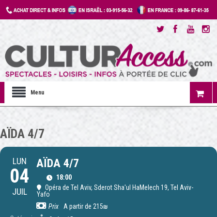
Menu
AÏDA 4/7
LUN
AÏDA 4/7
04
18:00
Opéra de Tel Aviv
, Sderot Sha'ul HaMelech 19, Tel Aviv-
JUIL
Yafo
Prix
A partir de 215₪