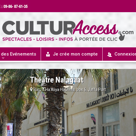
r des Evénements
Je crée mon compte
Connexio
Théâtre Nalagaat
Ratzif Ha'Aliya HaShnia, box 6, Jaffa Port