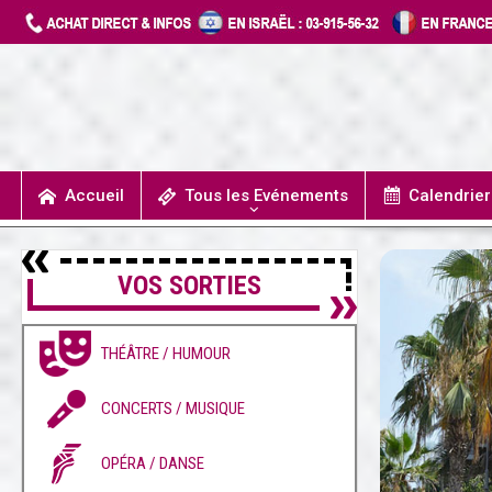
Accueil
Tous les Evénements
Calendrie
UN JOUR J’IRAIS A DETROIT
SPECTACLES / COMÉDIES MUSICALES
CONCERTS / MUSIQUE
THÉÂTRE / HUMOUR
VOS SORTIES
THÉÂTRE / HUMOUR
CONCERTS / MUSIQUE
OPÉRA / DANSE