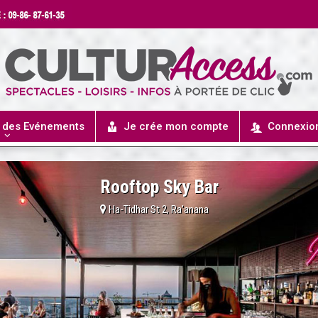
r des Evénements
Je crée mon compte
Connexio
Rooftop Sky Bar
Ha-Tidhar St 2, Ra'anana