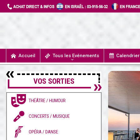
Accueil
Tous les Evénements
Calendrie
UN JOUR J’IRAIS A DETROIT
SPECTACLES / COMÉDIES MUSICALES
CONCERTS / MUSIQUE
THÉÂTRE / HUMOUR
VOS SORTIES
THÉÂTRE / HUMOUR
CONCERTS / MUSIQUE
OPÉRA / DANSE