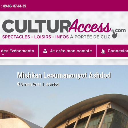
r des Evénements
Je crée mon compte
Connexio
Mishkan Leoumanouyot Ashdod
Derech Eretz 1, Ashdod