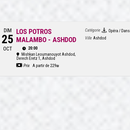
DIM
LOS POTROS
Catégorie
Opéra / Dans
25
MALAMBO - ASHDOD
Ville
Ashdod
OCT
20:00
Mishkan Leoumanouyot Ashdod
,
Derech Eretz 1, Ashdod
Prix
A partir de 229₪