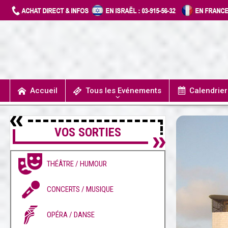
Accueil
Tous les Evénements
Calendrie
UN JOUR J’IRAIS A DETROIT
SPECTACLES / COMÉDIES MUSICALES
CONCERTS / MUSIQUE
THÉÂTRE / HUMOUR
VOS SORTIES
THÉÂTRE / HUMOUR
CONCERTS / MUSIQUE
OPÉRA / DANSE