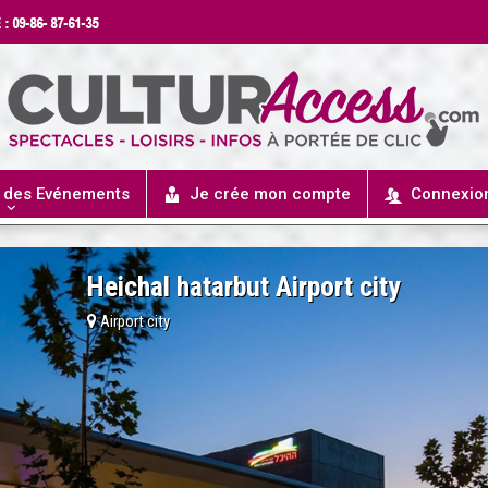
r des Evénements
Je crée mon compte
Connexio
Heichal hatarbut Airport city
Airport city