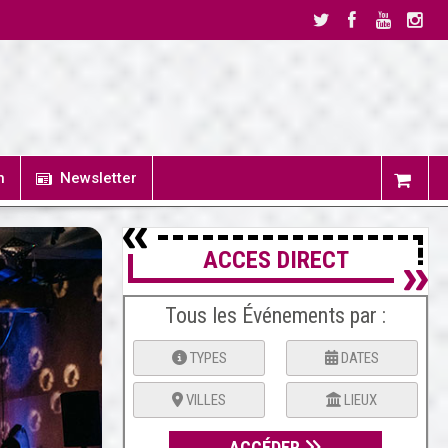
n
Newsletter
ACCES DIRECT
Tous les Événements par :
TYPES
DATES
VILLES
LIEUX
ACCÉDER