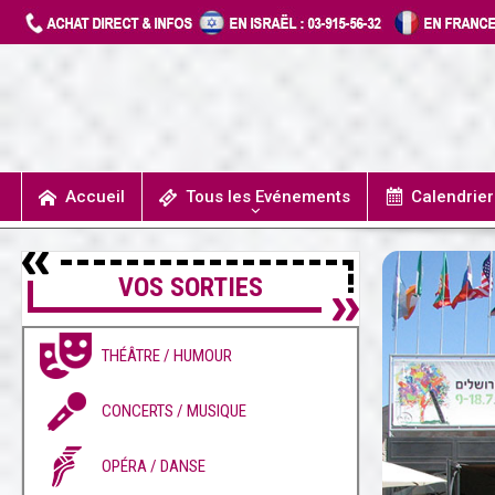
Accueil
Tous les Evénements
Calendrie
UN JOUR J’IRAIS A DETROIT
SPECTACLES / COMÉDIES MUSICALES
CONCERTS / MUSIQUE
THÉÂTRE / HUMOUR
VOS SORTIES
THÉÂTRE / HUMOUR
CONCERTS / MUSIQUE
OPÉRA / DANSE