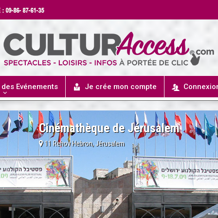
r des Evénements
Je crée mon compte
Connexio
Cinémathèque de Jérusalem
11 Rehov Hebron, Jérusalem