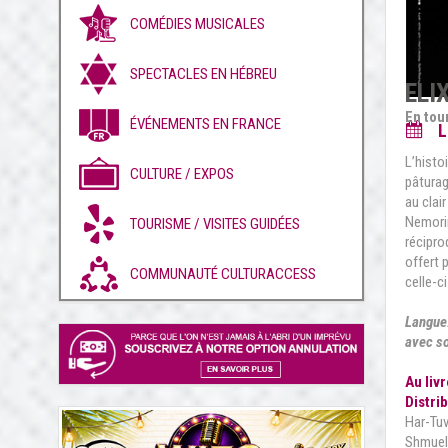
COMÉDIES MUSICALES
SPECTACLES EN HÉBREU
ELI
En tou
ÉVÉNEMENTS EN FRANCE
L
L’histo
CULTURE / EXPOS
pâturag
au clai
Nemorin
TOURISME / VISITES GUIDÉES
récipro
offert 
COMMUNAUTÉ CULTURACCESS
celle-c
Langue:
avec so
Au livr
Distrib
Har-Tu
Shmuel