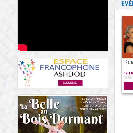
EVÉ
LÉA 
EN T
Du 02/