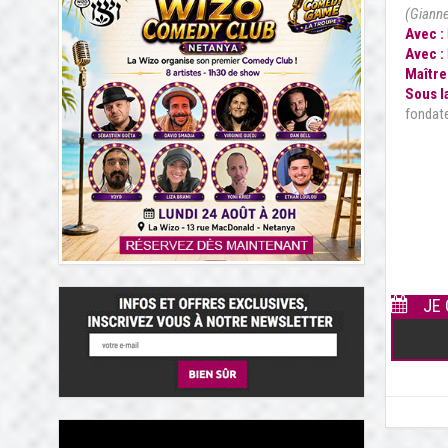
(Gianne
Avec :
Avec :
Maître
Sous l
fondate
JE 