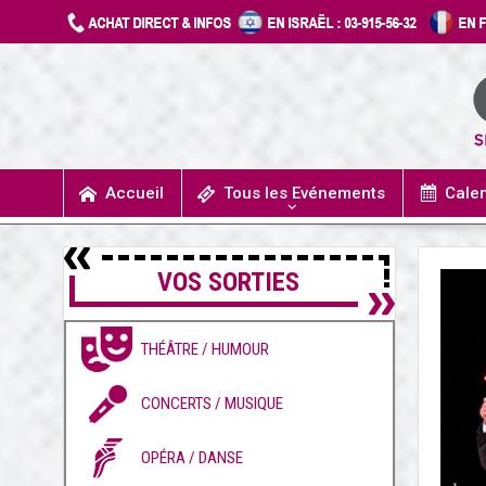
Accueil
Tous les Evénements
Cale
UN JOUR J’IRAIS A DETROIT
SPECTACLES / COMÉDIES MUSICALES
CONCERTS / MUSIQUE
THÉÂTRE / HUMOUR
VOS SORTIES
THÉÂTRE / HUMOUR
CONCERTS / MUSIQUE
OPÉRA / DANSE